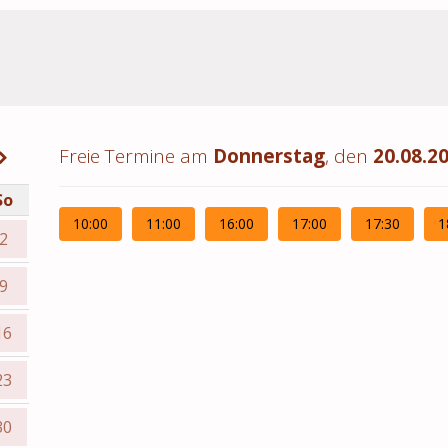
Freie Termine am
Donnerstag
, den
20.08.2
So
10:00
11:00
16:00
17:00
17:30
1
2
9
16
23
30