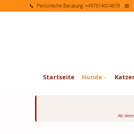
Persönliche
Beratung:
+497614014878
Startseite
Hunde
Katze
Ab de