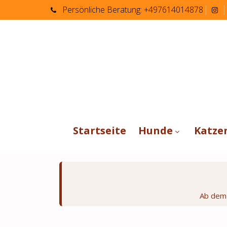
Persönliche
Beratung:
+497614014878
Startseite
Hunde
Katze
Ab de