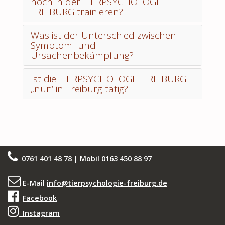
noch in der TIERPSYCHOLOGIE
FREIBURG trainieren?
Was ist der Unterschied zwischen
Symptom- und
Ursachenbekämpfung?
Ist die TIERPSYCHOLOGIE FREIBURG
„nur“ in Freiburg tätig?
0761 401 48 78
| Mobil
0163 450 88 97
E-Mail
info@tierpsychologie-freiburg.de
Facebook
Instagram