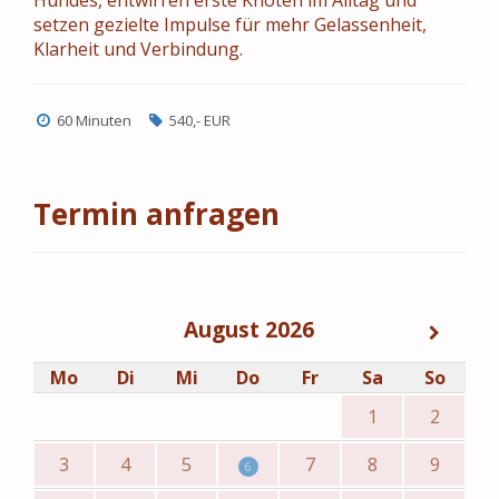
Hundes, entwirren erste Knoten im Alltag und
setzen gezielte Impulse für mehr Gelassenheit,
Klarheit und Verbindung.
60 Minuten
540,- EUR
Termin anfragen
August 2026
Mo
Di
Mi
Do
Fr
Sa
So
1
2
3
4
5
7
8
9
6