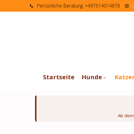
Persönliche
Beratung:
+497614014878
Startseite
Hunde
Katze
Ab de