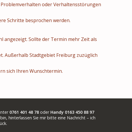
m Problemverhalten oder Verhaltensstörungen
tere Schritte besprochen werden.
 angezeigt. Sollte der Termin mehr Zeit als
t. Außerhalb Stadtgebiet Freiburg zuzüglich
ern sich Ihren Wunschtermin.
unter
0761 401 48 78
oder
Handy 0163 450 88 97
bin, hinterlassen Sie mir bitte eine Nachricht – ich
ück.