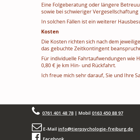
Eine Folgeberatung oder längere Betreuu
sowie bei schwieriger Vergesellschaftung
In solchen Fällen ist ein weiterer Hausbes
Kosten
Die Kosten richten sich nach dem jeweili
das gebuchte Zeitkontingent beanspruche
Für individuelle Fahrtaufwendungen wie H
0,80 € je km Hin- und Rückfahrt.
Ich freue mich sehr darauf, Sie und Ihre 
0761 401 48 78
| Mobil
0163 450 88 97
E-Mail
info@tierpsychologie-freiburg.de
Facebook